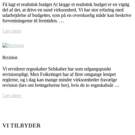
Få lagt et realistisk budget At lægge et realistisk budget er en vigtig
del af det, at drive en sund virksomhed. Vi har stor erfaring med
udarbejdelse af budgetter, som på en overskuelig måde kan beskrive
forventningerne til fremtiden. …
Læs mere
Revision
Vi reviderer regnskaber Selskaber har som udgangspunkt
revisionspligt. Men Folketinget har af flere omgange lempet
reglerne, og i dag kan mange mindre virksomheder fravælge
revision (læs om betingelserne her), hvis de to regnskabsår …
Læs mere
VI TILBYDER