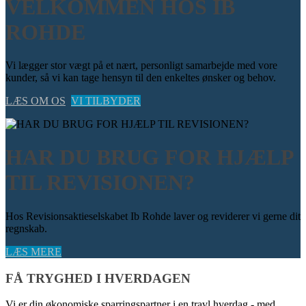
VELKOMMEN HOS IB
ROHDE
Vi lægger stor vægt på et nært, personligt samarbejde med vore
kunder, så vi kan tage hensyn til den enkeltes ønsker og behov.
LÆS OM OS
VI TILBYDER
HAR DU BRUG FOR HJÆLP
TIL REVISIONEN?
Hos Revisionsaktieselskabet Ib Rohde laver og reviderer vi gerne dit
regnskab.
LÆS MERE
FÅ TRYGHED I HVERDAGEN
Vi er din økonomiske sparringspartner i en travl hverdag - med