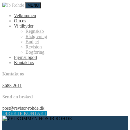
MENU
Velkommen
Om os
Vi tilbyder
Regnskab
Rådgivning
Budget
Revision
Bogføring
Fjernsupport
Kontakt os
Kontakt os
8688 2611
Send en besked
post@revisor-rohde.dk
DIREKTE KONTAKT