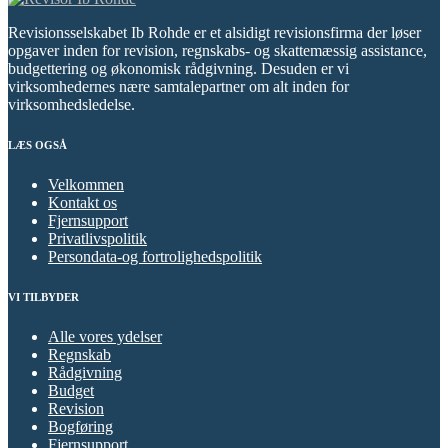
Revisionsselskabet Ib Rohde er et alsidigt revisionsfirma der løser
opgaver inden for revision, regnskabs- og skattemæssig assistance,
budgettering og økonomisk rådgivning. Desuden er vi
virksomhedernes nære samtalepartner om alt inden for
virksomhedsledelse.
LÆS OGSÅ
Velkommen
Kontakt os
Fjernsupport
Privatlivspolitik
Persondata-og fortrolighedspolitik
VI TILBYDER
Alle vores ydelser
Regnskab
Rådgivning
Budget
Revision
Bogføring
Fjernsupport