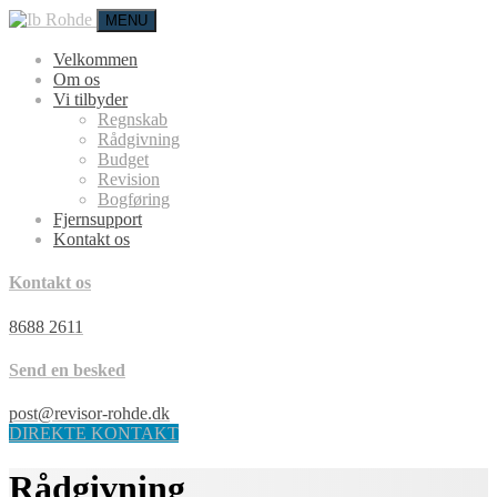
MENU
Velkommen
Om os
Vi tilbyder
Regnskab
Rådgivning
Budget
Revision
Bogføring
Fjernsupport
Kontakt os
Kontakt os
8688 2611
Send en besked
post@revisor-rohde.dk
DIREKTE KONTAKT
Rådgivning