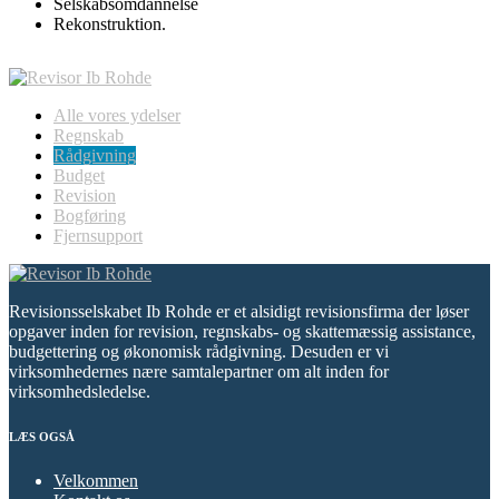
Selskabsomdannelse
Rekonstruktion.
Alle vores ydelser
Regnskab
Rådgivning
Budget
Revision
Bogføring
Fjernsupport
Revisionsselskabet Ib Rohde er et alsidigt revisionsfirma der løser
opgaver inden for revision, regnskabs- og skattemæssig assistance,
budgettering og økonomisk rådgivning. Desuden er vi
virksomhedernes nære samtalepartner om alt inden for
virksomhedsledelse.
LÆS OGSÅ
Velkommen