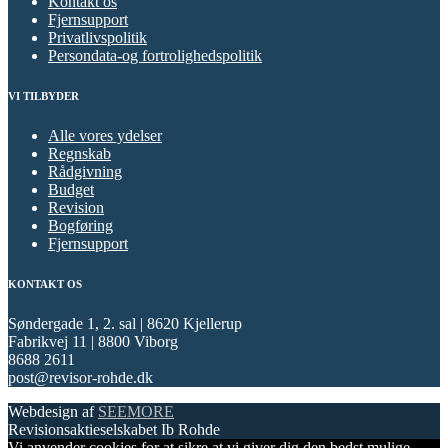
Kontakt os
Fjernsupport
Privatlivspolitik
Persondata-og fortrolighedspolitik
VI TILBYDER
Alle vores ydelser
Regnskab
Rådgivning
Budget
Revision
Bogføring
Fjernsupport
KONTAKT OS
Søndergade 1, 2. sal | 8620 Kjellerup
Fabrikvej 11 | 8800 Viborg
8688 2611
post@revisor-rohde.dk
Webdesign af
SEEMORE
Revisionsaktieselskabet Ib Rohde
Vi anvender cookies for at sikre at vi giver dig den bedst mulige