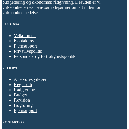
budgettering og økonomisk rådgivning. Desuden er vi
virksomhedernes nære samtalepartner om alt inden for
virksomhedsledelse.
LÆS OGSÅ
Velkommen
Kontakt os
Fjernsupport
Privatlivspolitik
Persondata-og fortrolighedspolitik
VI TILBYDER
Alle vores ydelser
Regnskab
Rådgivning
Budget
Revision
Bogføring
Fjernsupport
KONTAKT OS