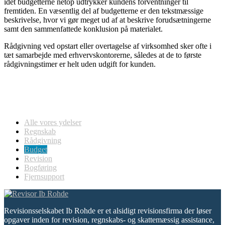
idet budgetterne netop udtrykker kundens forventninger til
fremtiden. En væsentlig del af budgetterne er den tekstmæssige
beskrivelse, hvor vi gør meget ud af at beskrive forudsætningerne
samt den sammenfattede konklusion på materialet.
Rådgivning ved opstart eller overtagelse af virksomhed sker ofte i
tæt samarbejde med erhvervskontorerne, således at de to første
rådgivningstimer er helt uden udgift for kunden.
Alle vores ydelser
Regnskab
Rådgivning
Budget
Revision
Bogføring
Fjernsupport
Revisionsselskabet Ib Rohde er et alsidigt revisionsfirma der løser
opgaver inden for revision, regnskabs- og skattemæssig assistance,