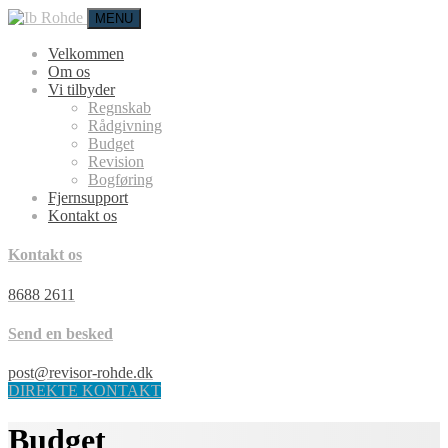
MENU
Velkommen
Om os
Vi tilbyder
Regnskab
Rådgivning
Budget
Revision
Bogføring
Fjernsupport
Kontakt os
Kontakt os
8688 2611
Send en besked
post@revisor-rohde.dk
DIREKTE KONTAKT
Budget