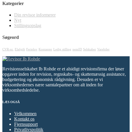
Kategorier
Din revisor informerer
Nyt
Stillingsopslag
Søgeord
CVR-nr.
Elafgift
Ferielov
Kontanter
Ledig stilling
nemID
Selskaber
Varebiler
Revisionsselskabet Ib Rohde er et alsidigt revisionsfirma der løser
opgaver inden for revision, regnskabs- og skattemæssig assistance,
budgettering og økonomisk rådgivning. Desuden er vi
virksomhedernes nære samtalepartner om alt inden for
virksomhedsledelse.
LÆS OGSÅ
Velkommen
Kontakt os
Fjernsupport
Privatlivspolitik