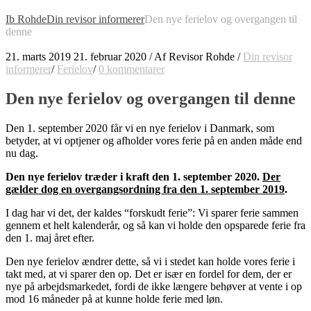
Ib Rohde
Din revisor informerer
Den nye ferielov og overgangen til
denne
21. marts 2019
21. februar 2020
/
Af
Revisor Rohde
/
Din revisor
informerer
/
Ferielov
/
0 kommentarer
Den nye ferielov og overgangen til denne
Den 1. september 2020 får vi en nye ferielov i Danmark, som
betyder, at vi optjener og afholder vores ferie på en anden måde end
nu dag.
Den nye ferielov træder i kraft den 1. september 2020.
Der
gælder dog en overgangsordning fra den 1. september 2019
.
I dag har vi det, der kaldes “forskudt ferie”: Vi sparer ferie sammen
gennem et helt kalenderår, og så kan vi holde den opsparede ferie fra
den 1. maj året efter.
Den nye ferielov ændrer dette, så vi i stedet kan holde vores ferie i
takt med, at vi sparer den op. Det er især en fordel for dem, der er
nye på arbejdsmarkedet, fordi de ikke længere behøver at vente i op
mod 16 måneder på at kunne holde ferie med løn.