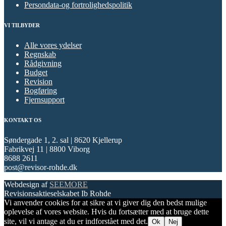
Persondata-og fortrolighedspolitik
VI TILBYDER
Alle vores ydelser
Regnskab
Rådgivning
Budget
Revision
Bogføring
Fjernsupport
KONTAKT OS
Søndergade 1, 2. sal | 8620 Kjellerup
Fabrikvej 11 | 8800 Viborg
8688 2611
post@revisor-rohde.dk
Webdesign af
SEEMORE
Revisionsaktieselskabet Ib Rohde
Vi anvender cookies for at sikre at vi giver dig den bedst mulige
oplevelse af vores website. Hvis du fortsætter med at bruge dette
site, vil vi antage at du er indforstået med det.
Ok
Nej