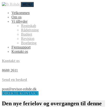
MENU
Velkommen
Om os
Vi tilbyder
Regnskab
Rådgivning
Budget
Revision
Bogføring
Fjernsupport
Kontakt os
Kontakt os
8688 2611
Send en besked
post@revisor-rohde.dk
DIREKTE KONTAKT
Den nye ferielov og overgangen til denne