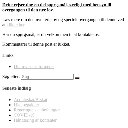
Dette rejser dog en del spørgsmål, særligt med hensyn til
overgangen til den nye lov.
Læs mere om den nye ferielov og specielt overgangen til denne ved
at
klikke her
.
Har du spørgsmål, er du velkommen til at kontakte os.
Kommentarer til denne post er lukket.
Links
Din revisor informerer
Søg efter:
Seneste indlæg
Acontoskat/B-skat
Hjælpepakker
Regeringens anbefalinger
COVID-19
Håndtering af kontanter